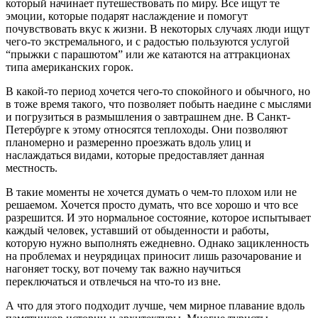
который начинает путешествовать по миру. Все ищут те
эмоции, которые подарят наслаждение и помогут
почувствовать вкус к жизни. В некоторых случаях люди ищут
чего-то экстремального, и с радостью пользуются услугой
“прыжки с парашютом” или же катаются на аттракционах
типа американских горок.
В какой-то период хочется чего-то спокойного и обычного, но
в тоже время такого, что позволяет побыть наедине с мыслями
и погрузиться в размышления о завтрашнем дне. В Санкт-
Петербурге к этому относятся теплоходы. Они позволяют
планомерно и размеренно проезжать вдоль улиц и
наслаждаться видами, которые предоставляет данная
местность.
В такие моменты не хочется думать о чем-то плохом или не
решаемом. Хочется просто думать, что все хорошо и что все
разрешится. И это нормальное состояние, которое испытывает
каждый человек, уставший от обыденности и работы,
которую нужно выполнять ежедневно. Однако зацикленность
на проблемах и неурядицах приносит лишь разочарование и
нагоняет тоску, вот почему так важно научиться
переключаться и отвлечься на что-то из вне.
А что для этого подходит лучше, чем мирное плавание вдоль