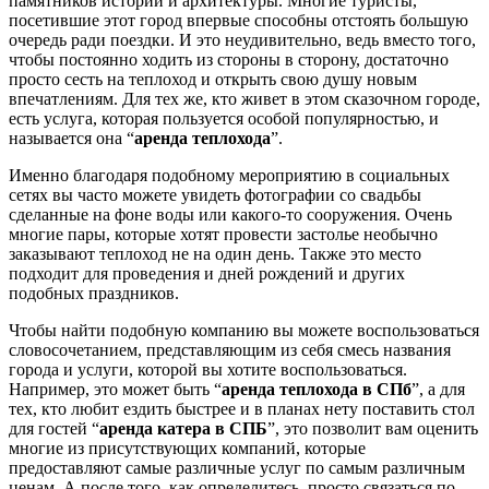
памятников истории и архитектуры. Многие туристы,
посетившие этот город впервые способны отстоять большую
очередь ради поездки. И это неудивительно, ведь вместо того,
чтобы постоянно ходить из стороны в сторону, достаточно
просто сесть на теплоход и открыть свою душу новым
впечатлениям. Для тех же, кто живет в этом сказочном городе,
есть услуга, которая пользуется особой популярностью, и
называется она “
аренда теплохода
”.
Именно благодаря подобному мероприятию в социальных
сетях вы часто можете увидеть фотографии со свадьбы
сделанные на фоне воды или какого-то сооружения. Очень
многие пары, которые хотят провести застолье необычно
заказывают теплоход не на один день. Также это место
подходит для проведения и дней рождений и других
подобных праздников.
Чтобы найти подобную компанию вы можете воспользоваться
словосочетанием, представляющим из себя смесь названия
города и услуги, которой вы хотите воспользоваться.
Например, это может быть “
аренда теплохода в СПб
”, а для
тех, кто любит ездить быстрее и в планах нету поставить стол
для гостей “
аренда катера в СПБ
”, это позволит вам оценить
многие из присутствующих компаний, которые
предоставляют самые различные услуг по самым различным
ценам. А после того, как определитесь, просто связаться по