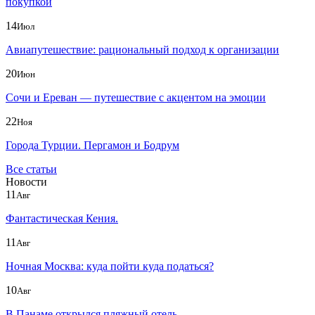
покупкой
14
Июл
Авиапутешествие: рациональный подход к организации
20
Июн
Сочи и Ереван — путешествие с акцентом на эмоции
22
Ноя
Города Турции. Пергамон и Бодрум
Все статьи
Новости
11
Авг
Фантастическая Кения.
11
Авг
Ночная Москва: куда пойти куда податься?
10
Авг
В Панаме открылся пляжный отель