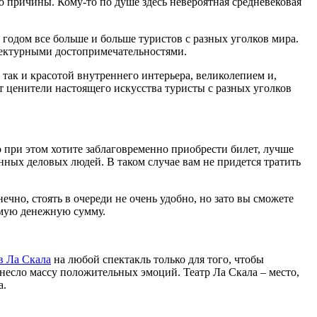
то причины. Кому-то по душе здесь невероятная средневековая
годом все больше и больше туристов с разных уголков мира.
тектурными достопримечательностями.
так и красотой внутреннего интерьера, великолепием и,
т ценители настоящего искусства туристы с разных уголков
о при этом хотите заблаговременно приобрести билет, лучше
нных деловых людей. В таком случае вам не придется тратить
чно, стоять в очереди не очень удобно, но зато вы сможете
имую денежную сумму.
в Ла Скала
на любой спектакль только для того, чтобы
инесло массу положительных эмоций. Театр Ла Скала – место,
а.