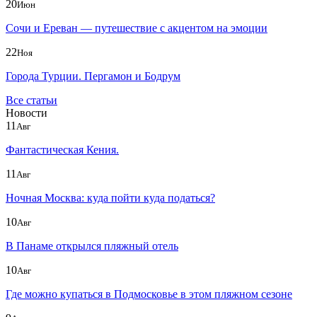
20
Июн
Сочи и Ереван — путешествие с акцентом на эмоции
22
Ноя
Города Турции. Пергамон и Бодрум
Все статьи
Новости
11
Авг
Фантастическая Кения.
11
Авг
Ночная Москва: куда пойти куда податься?
10
Авг
В Панаме открылся пляжный отель
10
Авг
Где можно купаться в Подмосковье в этом пляжном сезоне