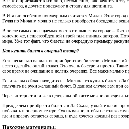
Все, кто приезжают в Италию, несомненно, влюбляются в эту с
атмосфера, а другие приезжают в страну для шоппинга.
В Италии особенно популярным считается Милан. Этот город с
Гуляя по Милану, можно не только приобрести брендовые вещ
В числе самых посещаемых мест в итальянском городе – Театр 
конечно же, непревзойденной игрой талантливых актеров. Пото
мира. Уже тот факт, что билеты на очередную премьеру раскуп
Как купить билет в оперный театр?
Есть несколько вариантов приобретения билетов в Миланский т
всего сделайте онлайн заказ. Это очень быстро и просто. Так
свое время на ожидание в долгих очередях. Все максимально пр
Если же вы сейчас находитесь в Милане, то купить билет в Ла 
получить на руки желанный билет. В данном случае вам при 
Через интернет или же в центральной кассе можно определитьс
Прежде чем приобрести билеты в Ла Скала, узнайте какие пре
побывать в оперном театре. Очень важно, чтобы не только сам 
где и вправду остаются сердца, и куда хочется каждый раз во
Похожие материалы: