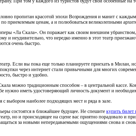
трану. При том у каждого из туристов будут свои особенные на 
ловно пропитан красотой эпохи Возрождения и манит с каждым 
и по приемлемым ценам, а и полюбоваться великолепными архи
оперы «Ла Скала». Он поражает как своим внешним убранством, 
му и неудивительно, что нередко именно в этот театр приезжаю
аются очень быстро.
еатр. Если вы пока еще только планируете приехать в Милан, н
ие покупки через интернет стали привычными для многих совреме
осто, быстро и удобно.
Скала можно традиционным способом – в центральной кассе. Коне
себе нужно иметь удостоверяющий личность документ и необход
я с выбором наиболее подходящих мест и ряда в зале.
мьеры состоятся в ближайшее будущее. Не спешите
купить билет 
театр, но и происходящее на сцене вас приятно порадовало и пр
звращаться за новыми непередаваемыми ощущениями снова и снов