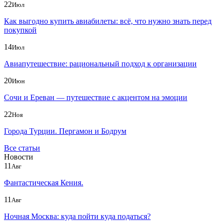
22
Июл
Как выгодно купить авиабилеты: всё, что нужно знать перед
покупкой
14
Июл
Авиапутешествие: рациональный подход к организации
20
Июн
Сочи и Ереван — путешествие с акцентом на эмоции
22
Ноя
Города Турции. Пергамон и Бодрум
Все статьи
Новости
11
Авг
Фантастическая Кения.
11
Авг
Ночная Москва: куда пойти куда податься?