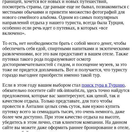
границей, хочется все новых и новых путешествий,
посмотреть страны, где раньше еще не бывал, познакомиться с
местными обычаями и привезти множество фотографий для
нового семейного альбома. Одним из самых популярных
направлений отдыха у нашего туриста, всегда была Турция,
особенно если речь идет о путевках, в которых «все
включено».
То есть, нет необходимости брать с собой много денег, чтобы
обеспечить себя едой, спиртными напитками и экзотическими
развлечениями, все это вам предоставят в вашем отеле. Также
путевки такого рода подразумевают осмотр
достопримечательностей с гидом, и посещение музеев, за это
тоже не придется доплачивать. Вот и получается, что туристу
гораздо выгоднее приобрести именно такой тур.
Если в этом году вашим выбором стал
поиск тура в Турцию
,
обязательно посетите сайт ntk-intourist.ru, здесь точно найдутся
предложения, которые вас заинтересуют, как ценой, так и
качеством отдыха. Только представьте, для того чтобы
провести в Анталии целых семь суток, вам нужно купить
путевку всего за семнадцать тысяч, это очень немного, даже
более чем доступно. При этом качество отдыха на высоте,
убедитесь в этом лично, став клиентом компании. На данном
сайте вы можете даже оформить раннее бронирование в отеле,