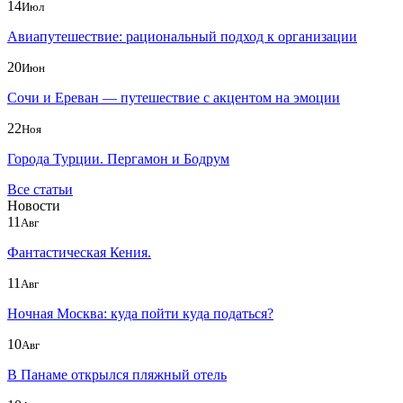
14
Июл
Авиапутешествие: рациональный подход к организации
20
Июн
Сочи и Ереван — путешествие с акцентом на эмоции
22
Ноя
Города Турции. Пергамон и Бодрум
Все статьи
Новости
11
Авг
Фантастическая Кения.
11
Авг
Ночная Москва: куда пойти куда податься?
10
Авг
В Панаме открылся пляжный отель