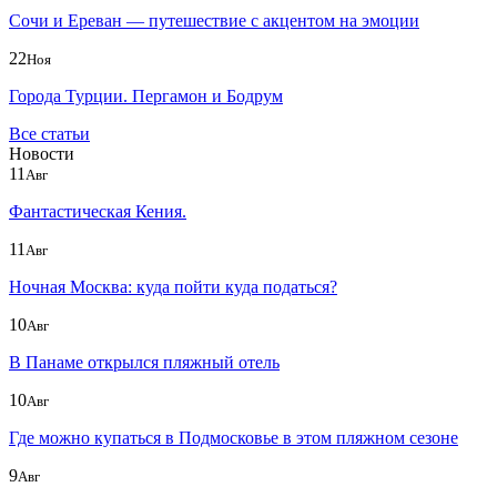
Сочи и Ереван — путешествие с акцентом на эмоции
22
Ноя
Города Турции. Пергамон и Бодрум
Все статьи
Новости
11
Авг
Фантастическая Кения.
11
Авг
Ночная Москва: куда пойти куда податься?
10
Авг
В Панаме открылся пляжный отель
10
Авг
Где можно купаться в Подмосковье в этом пляжном сезоне
9
Авг