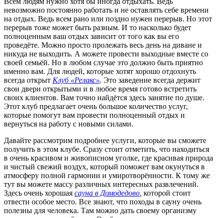
Всем людям нужно хотя бы иногда отдыхать. Ведь
невозможно постоянно работать и не оставлять себе времени
на отдых. Ведь всем рано или поздно нужен перерыв. Но этот
перерыв тоже может быть разным. И то насколько будет
полноценным ваш отдых зависит от того как вы его
проведёте. Можно просто пролежать весь день на диване и
никуда не выходить. А можете провести выходные вместе со
своей семьёй. Но в любом случае это должно быть приятно
именно вам. Для людей, которые хотят хорошо отдохнуть
всегда открыт
Клуб «Релакс»
.
Это заведение всегда держит
свои двери открытыми и в любое время готово встретить
своих клиентов. Вам точно найдётся здесь занятие по душе.
Этот клуб предлагает очень большое количество услуг,
которые помогут вам провести полноценный отдых и
вернуться на работу с новыми силами.
Давайте рассмотрим подробнее услуги, которые вы сможете
получить в этом клубе. Сразу стоит отметить, что находиться
в очень красивом и живописном уголке, где красивая природа
и чистый свежий воздух, который поможет вам окунуться в
атмосферу полной гармонии и умиротворённости. К тому же
тут вы можете массу различных интересных развлечений.
Здесь очень хорошая
сауна в Домодедово
,
которой стоит
отвести особое место. Все знают, что походы в сауну очень
полезны для человека. Там можно дать своему организму