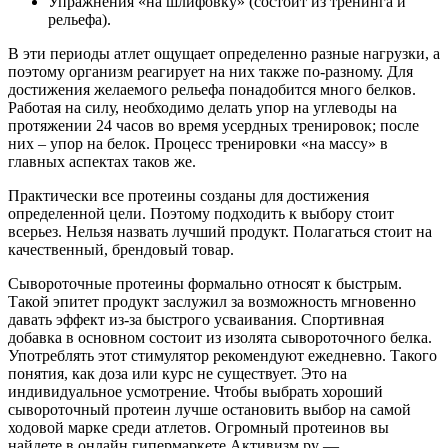
Упражнения «на шлифовку» (состоит из тренинга и
рельефа).
В эти периоды атлет ощущает определенно разные нагрузки, а
поэтому организм реагирует на них также по-разному. Для
достижения желаемого рельефа понадобится много белков.
Работая на силу, необходимо делать упор на углеводы на
протяжении 24 часов во время усердных тренировок; после
них – упор на белок. Процесс тренировки «на массу» в
главных аспектах таков же.
Практически все протеины созданы для достижения
определенной цели. Поэтому подходить к выбору стоит
всерьез. Нельзя назвать лучший продукт. Полагаться стоит на
качественный, брендовый товар.
Сывороточные протеины формально относят к быстрым.
Такой эпитет продукт заслужил за возможность мгновенно
давать эффект из-за быстрого усваивания. Спортивная
добавка в основном состоит из изолята сывороточного белка.
Употреблять этот стимулятор рекомендуют ежедневно. Такого
понятия, как доза или курс не существует. Это на
индивидуальное усмотрение. Чтобы выбрать хороший
сывороточный протеин лучше остановить выбор на самой
ходовой марке среди атлетов. Огромный протеинов вы
найдете в онлайн гипермаркете Активизм.ру —