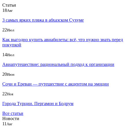
Статьи
18
Авг
3 самых ярких пляжа в абхазском Сухуме
22
Июл
Как выгодно купить авиабилеты: всё, что нужно знать перед
покупкой
14
Июл
Авиапутешествие: рациональный подход к организации
20
Июн
Сочи и Ереван — путешествие с акцентом на эмоции
22
Ноя
Города Турции. Пергамон и Бодрум
Все статьи
Новости
11
Авг