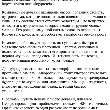
http://activizm.ru/catalog/proteins/.
Комплексные добавки насыщены массой полезных свойств,
нутриентами, которые положительно влияют на рост мышц и
силы. В их составе стоит отметить колострум. Это вещество
относится к нутриентам, которые входят в грудное молоко
матери. Его роль в иммунной системе сложно переоценить.
Кроме того колострум способствует выработке гормона роста.
Комплексный стимулятор – это, по сути, смесь быстро и
медленно усваиваемых протеинов. Атлетам, склонным к
полноте, лучше отказаться от его применения. Разве что – в
период «сушки», перед сном. Интенсивность невысокая,
поэтому мышцы постоянно «хотят» белков.
Для худощавых атлетов – т.н. эктоморфов – комплексные
протеины в сам раз. Сывороточный стоит употреблять только
в конце тренировки. Но только в том случае, когда тренировка
будет с целью «сушки» или «пампинга». Мышцы изнуряются,
а потому им необходимый белок, который быстро
усваивается.
С белками шутить нельзя. Или это добавки, или мясо.
Передозировка сулит проблемами с почками, ЖКТ и печенью.
Организм человека за один раз усваивает не больше 40 г