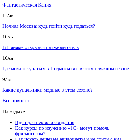
Фантастическая Кения.
11
Авг
Ночная Москва: куда пойти куда податься?
10
Авг
В Панаме открылся пляжный отель
10
Авг
Где можно купаться в Подмосковье в этом пляжном сезоне
9
Авг
Какие купальники модные в этом сезоне?
Все новости
На отдыхе
Идеи для первого свидания
Как курсы по изучению «1С» могут помочь
фрилансерам?
Как искать дешёвые авиабилеты и не сойти с ума