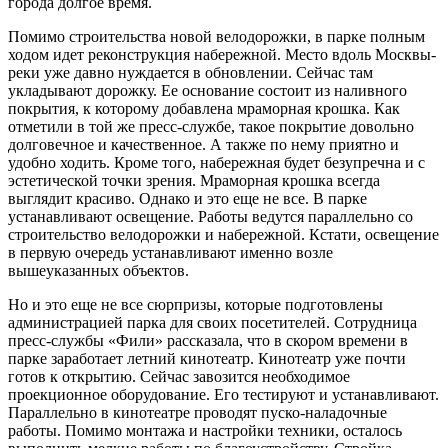
города долгое время.
Помимо строительства новой велодорожки, в парке полным
ходом идет реконструкция набережной. Место вдоль Москвы-
реки уже давно нуждается в обновлении. Сейчас там
укладывают дорожку. Ее основание состоит из наливного
покрытия, к которому добавлена мраморная крошка. Как
отметили в той же пресс-службе, такое покрытие довольно
долговечное и качественное. А также по нему приятно и
удобно ходить. Кроме того, набережная будет безупречна и с
эстетической точки зрения. Мраморная крошка всегда
выглядит красиво. Однако и это еще не все. В парке
устанавливают освещение. Работы ведутся параллельно со
строительство велодорожки и набережной. Кстати, освещение
в первую очередь устанавливают именно возле
вышеуказанных объектов.
Но и это еще не все сюрпризы, которые подготовлены
администрацией парка для своих посетителей. Сотрудница
пресс-службы «Фили» рассказала, что в скором времени в
парке заработает летний кинотеатр. Кинотеатр уже почти
готов к открытию. Сейчас завозится необходимое
проекционное оборудование. Его тестируют и устанавливают.
Параллельно в кинотеатре проводят пуско-наладочные
работы. Помимо монтажа и настройки техники, осталось