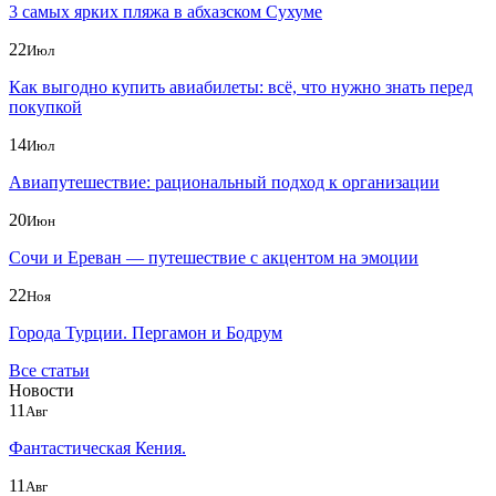
3 самых ярких пляжа в абхазском Сухуме
22
Июл
Как выгодно купить авиабилеты: всё, что нужно знать перед
покупкой
14
Июл
Авиапутешествие: рациональный подход к организации
20
Июн
Сочи и Ереван — путешествие с акцентом на эмоции
22
Ноя
Города Турции. Пергамон и Бодрум
Все статьи
Новости
11
Авг
Фантастическая Кения.
11
Авг