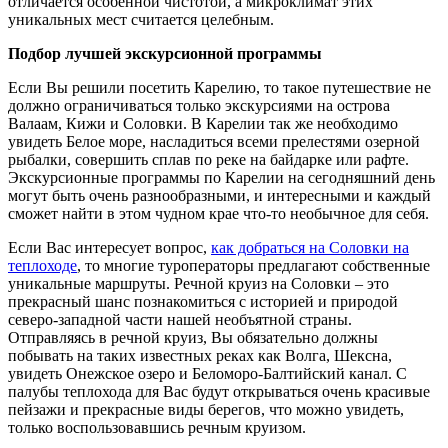
отличается особенной чистотой, а микроклимат этих
уникальных мест считается целебным.
Подбор лучшей экскурсионной программы
Если Вы решили посетить Карелию, то такое путешествие не
должно ограничиваться только экскурсиями на острова
Валаам, Кижи и Соловки. В Карелии так же необходимо
увидеть Белое море, насладиться всеми прелестями озерной
рыбалки, совершить сплав по реке на байдарке или рафте.
Экскурсионные программы по Карелии на сегодняшний день
могут быть очень разнообразными, и интересными и каждый
сможет найти в этом чудном крае что-то необычное для себя.
Если Вас интересует вопрос,
как добраться на Соловки на
теплоходе
, то многие туроператоры предлагают собственные
уникальные маршруты. Речной круиз на Соловки – это
прекрасный шанс познакомиться с историей и природой
северо-западной части нашей необъятной страны.
Отправляясь в речной круиз, Вы обязательно должны
побывать на таких известных реках как Волга, Шексна,
увидеть Онежское озеро и Беломоро-Балтийский канал. С
палубы теплохода для Вас будут открываться очень красивые
пейзажи и прекрасные виды берегов, что можно увидеть,
только воспользовавшись речным круизом.