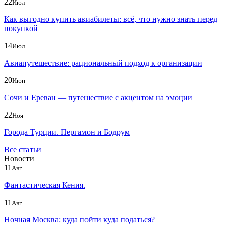
22
Июл
Как выгодно купить авиабилеты: всё, что нужно знать перед
покупкой
14
Июл
Авиапутешествие: рациональный подход к организации
20
Июн
Сочи и Ереван — путешествие с акцентом на эмоции
22
Ноя
Города Турции. Пергамон и Бодрум
Все статьи
Новости
11
Авг
Фантастическая Кения.
11
Авг
Ночная Москва: куда пойти куда податься?