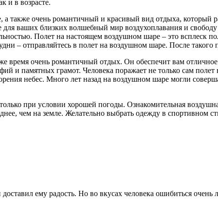
к и в возрасте.
, а также очень романтичный и красивый вид отдыха, который р
те для ваших близких волшебный мир воздухоплавания и свободу
реальностью. Полет на настоящем воздушном шаре – это всплеск
дни – отправляйтесь в полет на воздушном шаре. После такого п
 же время очень романтичный отдых. Он обеспечит вам отличное 
ий и памятных грамот. Человека поражает не только сам полет 
рения небес. Много лет назад на воздушном шаре могли соверша
олько при условии хорошей погоды. Ознакомительная воздушная
лоднее, чем на земле. Желательно выбрать одежду в спортивном 
 доставил ему радость. Но во вкусах человека ошибиться очень ле