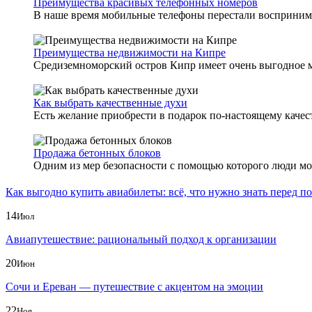
Преимущества красивых телефонных номеров
В наше время мобильные телефоны перестали воспринимат
Преимущества недвижимости на Кипре
Средиземноморский остров Кипр имеет очень выгодное ме
Как выбрать качественные духи
Есть желание приобрести в подарок по-настоящему качест
Продажа бетонных блоков
Одним из мер безопасности с помощью которого люди могу
Как выгодно купить авиабилеты: всё, что нужно знать перед п
14
Июл
Авиапутешествие: рациональный подход к организации
20
Июн
Сочи и Ереван — путешествие с акцентом на эмоции
22
Ноя