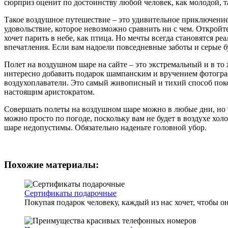
сюрприз оценит по достоинству любой человек, как молодой, та
Такое воздушное путешествие – это удивительное приключение
удовольствие, которое невозможно сравнить ни с чем. Открой
хочет парить в небе, как птица. Но мечты всегда становятся 
впечатления. Если вам надоели повседневные заботы и серые бу
Полет на воздушном шаре на сайте – это экстремальный и в то
интересно добавить подарок шампанским и вручением фотограф
воздухоплаватели. Это самый живописный и тихий способ поко
настоящим аристократом.
Совершать полеты на воздушном шаре можно в любые дни, но т
можно просто по погоде, поскольку вам не будет в воздухе хо
шаре недопустимы. Обязательно наденьте головной убор.
Похожие материалы:
Сертификаты подарочные
Покупая подарок человеку, каждый из нас хочет, чтобы он