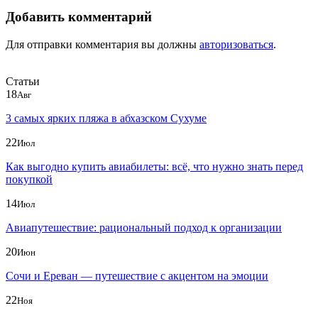
Добавить комментарий
Для отправки комментария вы должны
авторизоваться
.
Статьи
18
Авг
3 самых ярких пляжа в абхазском Сухуме
22
Июл
Как выгодно купить авиабилеты: всё, что нужно знать перед
покупкой
14
Июл
Авиапутешествие: рациональный подход к организации
20
Июн
Сочи и Ереван — путешествие с акцентом на эмоции
22
Ноя