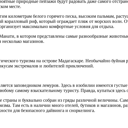
ятные природные пейзажи будут радовать даже самого отстране
ском месте.
м километрам белого горячего песка, высоким пальмам, растущи
й коралловый риф, который ограждает пляж от морских волн. О
организует максимально комфортные условия для отдыха.
анати, в котором представлены самые разнообразные животные 
и несколько магазинов.
гического туризма на острове Мадагаскаре. Необычайно буйная 
 вкусам экстремалов и любителей приключений.
яется заповедником лемуров. Здесь в изобилии имеются густые 
бому самому взыскательному туристу. Правда, купаться здесь о
не страны и буквально собран из гряды различной величины. С
ризма. Там есть в наличии много отелей, бутиков и магазинов, 
ости для безопасного дайвинга и сноркелинга.