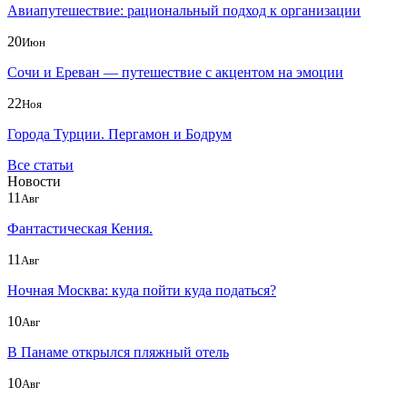
Авиапутешествие: рациональный подход к организации
20
Июн
Сочи и Ереван — путешествие с акцентом на эмоции
22
Ноя
Города Турции. Пергамон и Бодрум
Все статьи
Новости
11
Авг
Фантастическая Кения.
11
Авг
Ночная Москва: куда пойти куда податься?
10
Авг
В Панаме открылся пляжный отель
10
Авг