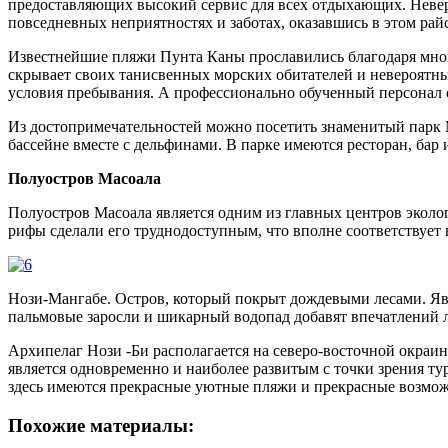
предоставляющих высокий сервис для всех отдыхающих. Неверо
повседневных неприятностях и заботах, оказавшись в этом рай
Известнейшие пляжи Пунта Каны прославились благодаря многи
скрывает своих танисвенных морских обитателей и невероятны
условия пребывания. А профессионально обученный персонал 
Из достопримечательностей можно посетить знаменитый парк М
бассейне вместе с дельфинами. В парке имеются ресторан, бар 
Полуостров Масоала
Полуостров Масоала является одним из главных центров эколо
рифы сделали его труднодоступным, что вполне соответствует
Нози-Мангабе. Остров, который покрыт дождевыми лесами. Явл
пальмовые заросли и шикарный водопад добавят впечатлений лю
Архипелаг Нози -Би располагается на северо-восточной окраи
является одновременно и наиболее развитым с точки зрения ту
здесь имеются прекрасные уютные пляжи и прекрасные возможн
Похожие материалы: