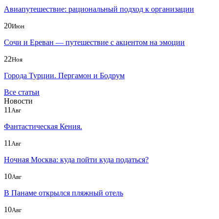
Авиапутешествие: рациональный подход к организации
20
Июн
Сочи и Ереван — путешествие с акцентом на эмоции
22
Ноя
Города Турции. Пергамон и Бодрум
Все статьи
Новости
11
Авг
Фантастическая Кения.
11
Авг
Ночная Москва: куда пойти куда податься?
10
Авг
В Панаме открылся пляжный отель
10
Авг