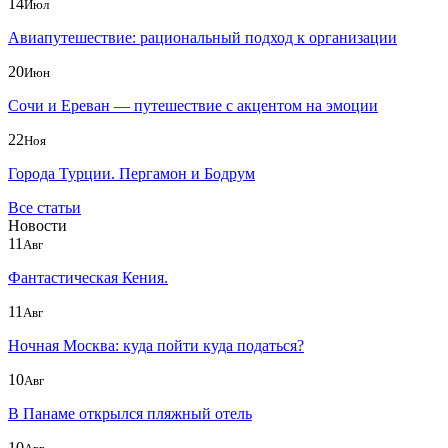
14
Июл
Авиапутешествие: рациональный подход к организации
20
Июн
Сочи и Ереван — путешествие с акцентом на эмоции
22
Ноя
Города Турции. Пергамон и Бодрум
Все статьи
Новости
11
Авг
Фантастическая Кения.
11
Авг
Ночная Москва: куда пойти куда податься?
10
Авг
В Панаме открылся пляжный отель
10