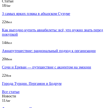
Статьи
18
Авг
3 самых ярких пляжа в абхазском Сухуме
22
Июл
Как выгодно купить авиабилеты: всё, что нужно знать перед
покупкой
14
Июл
Авиапутешествие: рациональный подход к организации
20
Июн
Сочи и Ереван — путешествие с акцентом на эмоции
22
Ноя
Города Турции. Пергамон и Бодрум
Все статьи
Новости
11
Авг