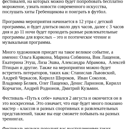
фестивалей, на которых можно будет попробовать бесплатно
мороженое, узнать новости современного искусства,
послушать хиты Гребенщикова и поиграть в футбол.
Программа мероприятия начинается в 12 утра с детской
программы, и будет длиться около двух часов, далее с 3 часов
дня и до 11 ночи будет проходить разные развлекательные
программы для взрослых – это и поэтическое чтение и
музыкальная программа.
Много художников приедет на такое великое событие, а
именно: Ольга Карякина, Марина Собянина, Вик Лащенов,
Екатерина Этуш, Лиза Эшва, Александра Абрамова, Алексей
Птицын и другие. Также на мероприятии можно будет
встретить литераторов, таких как: Станислав Львовский,
Андрей Черкасов, Кирилл Широков, Иван Соколов,
Владимир Беляев, Олег Пащенко, Денис Ларионов, Кирилл
Корчагин, Андрей Родионов, Дмитрий Кузьмин.
Фестиваль «Путь к себе» начался 2 августа и окончится он в
это воскресенья. Это означает, что еще будет много показано
мастер – классов и разных спортивных и развлекательных
представлений, также вы еще сможете побывать на разных
тренингах.
Фестиваль музыки порадует вас выступлениями таких