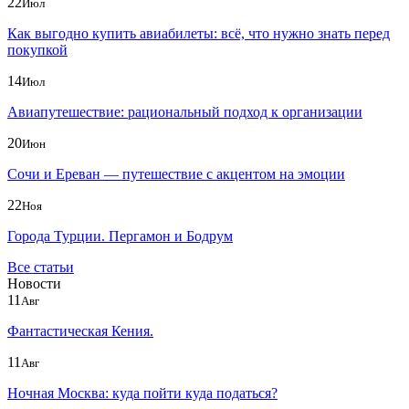
22
Июл
Как выгодно купить авиабилеты: всё, что нужно знать перед
покупкой
14
Июл
Авиапутешествие: рациональный подход к организации
20
Июн
Сочи и Ереван — путешествие с акцентом на эмоции
22
Ноя
Города Турции. Пергамон и Бодрум
Все статьи
Новости
11
Авг
Фантастическая Кения.
11
Авг
Ночная Москва: куда пойти куда податься?