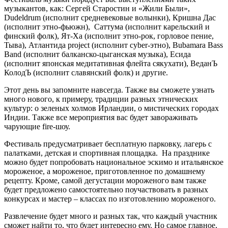
музыкантов, как: Сергей Старостин и «Жили Были»,
Dudeldrum (исполнит средневековые волынки), Кришна Дас
(исполнит этно-фьюжн), Саттума (исполнит карельский и
финский фолк), Ят-Ха (исполнит этно-рок, горловое пение,
Тыва), Атлантида project (исполнит cyber-этно), Bubamara Bass
Band (исполнит балканско-цыганская музыка), Есида
(исполнит японская медитативная флейта сякухати), ВеданЪ
КолодЪ (исполнит славянский фолк) и другие.
Этот день вы запомните навсегда. Также вы сможете узнать
много нового, к примеру, традиции разных этнических
культур: о зеленых холмов Ирландии, о мистических городах
Индии. Также все мероприятия вас будет завораживать
чарующие fire-шоу.
Фестиваль предусматривает бесплатную парковку, лагерь с
палатками, детская и спортивная площадка. На празднике
можно будет попробовать национальное эскимо и итальянское
мороженое, а мороженое, приготовленное по домашнему
рецепту. Кроме, самой дегустации мороженого вам также
будет предложено самостоятельно поучаствовать в разных
конкурсах и мастер – классах по изготовлению мороженого.
Развлечение будет много и разных так, что каждый участник
сможет найти то, что будет интересно ему. Но самое главное,