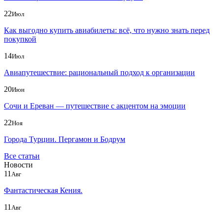
22
Июл
Как выгодно купить авиабилеты: всё, что нужно знать перед
покупкой
14
Июл
Авиапутешествие: рациональный подход к организации
20
Июн
Сочи и Ереван — путешествие с акцентом на эмоции
22
Ноя
Города Турции. Пергамон и Бодрум
Все статьи
Новости
11
Авг
Фантастическая Кения.
11
Авг