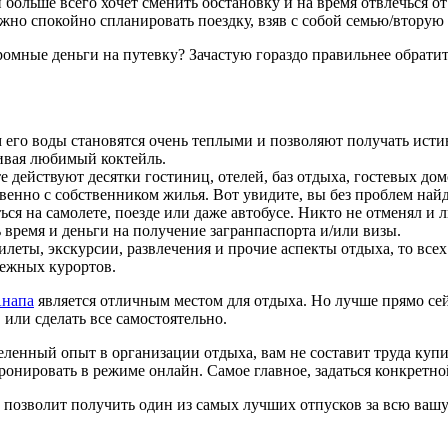
н больше всего хочет сменить обстановку и на время отвлечься
жно спокойно спланировать поездку, взяв с собой семью/втору
огромные деньги на путевку? Зачастую гораздо правильнее обрат
м его воды становятся очень теплыми и позволяют получать исти
гивая любимый коктейль.
те действуют десятки гостиниц, отелей, баз отдыха, гостевых д
твенно с собственником жилья. Вот увидите, вы без проблем на
я на самолете, поезде или даже автобусе. Никто не отменял и л
 время и деньги на получение загранпаспорта и/или визы.
билеты, экскурсии, развлечения и прочие аспекты отдыха, то вс
бежных курортов.
Анапа
является отличным местом для отдыха. Но лучше прямо се
 или сделать все самостоятельно.
еленный опыт в организации отдыха, вам не составит труда куп
нировать в режиме онлайн. Самое главное, задаться конкретной
 и позволит получить один из самых лучших отпусков за всю ваш