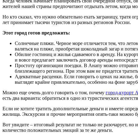
Когда человек начинает планировать свой очередной отпуск, о
жителей нашей страны предпочитают отдыхать летом, когда мо
Но кто сказал, что нужно обязательно ехать заграницу, тратя 
лет принимает тысячи туристов из разных регионов России.
Этот город готов предложить:
Солнечные пляжи. Черное море отличается тем, что лето
валяться на пляже, приобретая шоколадный загар и потя
Обилие гостиниц и жилья сдаваемого в аренду. На курор
и вовсе предлагает заключить договор аренды непосредс
Простоту организации поездки. В Анапу можно отправитьс
близлежащего региона. При этом вам не придется тратить
Адекватные расценки. Если говорить о ценах на жилье, 
выглядят крайне привлекательно, особенно на фоне зару
Можно еще очень долго говорить о том, почему
город-курорт 
есть два варианта: обратиться в одно из туристических агентств
Если не хотите тратить дополнительные деньги и имеете опред
жилища. Экскурсии и прочие мероприятия опять-таки можно бро
Вот увидите – итоговый результат не только не разочарует, но
количество положительных эмоций за те же деньги.