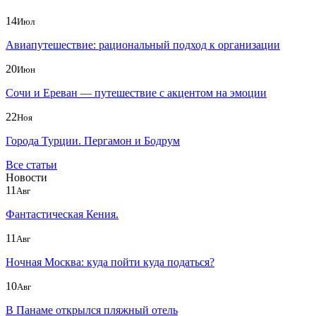
14
Июл
Авиапутешествие: рациональный подход к организации
20
Июн
Сочи и Ереван — путешествие с акцентом на эмоции
22
Ноя
Города Турции. Пергамон и Бодрум
Все статьи
Новости
11
Авг
Фантастическая Кения.
11
Авг
Ночная Москва: куда пойти куда податься?
10
Авг
В Панаме открылся пляжный отель