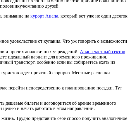
 от повседневных хлопот. Именно по этой причине большинство
ю половинку/компанию друзей.
ить внимание на
курорт Анапа
, который вот уже не один десяток
нное удовольствие от купания. Что уж говорить о возможности
омов и прочих аналогичных учреждений.
Анапа частный сектор
йдете идеальный вариант для временного проживания.
ичный транспорт, особенно если вы собираетесь ехать из
ех туристов ждет приятный сюрприз. Местные расценки
йчас перейти непосредственно к планированию поездки. Тут
ить дешевые билеты и договориться об аренде временного
 целью и начать работать в этом направлении.
у жизнь. Трудно представить себе способ получить аналогичное