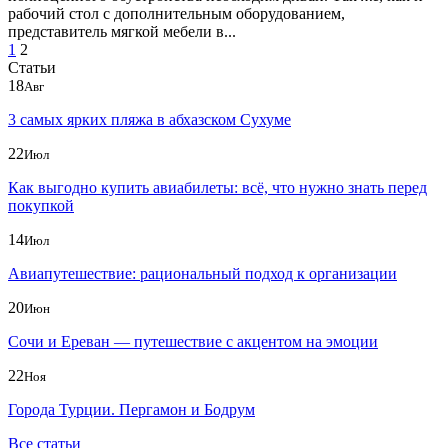
рабочий стол с дополнительным оборудованием,
представитель мягкой мебели в...
1
2
Статьи
18
Авг
3 самых ярких пляжа в абхазском Сухуме
22
Июл
Как выгодно купить авиабилеты: всё, что нужно знать перед
покупкой
14
Июл
Авиапутешествие: рациональный подход к организации
20
Июн
Сочи и Ереван — путешествие с акцентом на эмоции
22
Ноя
Города Турции. Пергамон и Бодрум
Все статьи