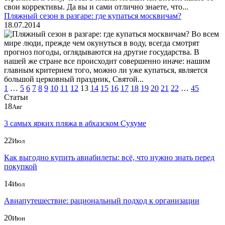
свои коррективы. Да вы и сами отлично знаете, что...
Пляжный сезон в разгаре: где купаться москвичам?
18.07.2014
Во всем
мире люди, прежде чем окунуться в воду, всегда смотрят
прогноз погоды, оглядываются на другие государства. В
нашей же стране все происходит совершенно иначе: нашим
главным критерием того, можно ли уже купаться, является
большой церковный праздник, Святой...
1
…
5
6
7
8
9
10
11
12
13
14
15
16
17
18
19
20
21
22
…
45
Статьи
18
Авг
3 самых ярких пляжа в абхазском Сухуме
22
Июл
Как выгодно купить авиабилеты: всё, что нужно знать перед
покупкой
14
Июл
Авиапутешествие: рациональный подход к организации
20
Июн