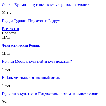
Сочи и Ереван — путешествие с акцентом на эмоции
22
Ноя
Города Турции. Пергамон и Бодрум
Все статьи
Новости
11
Авг
Фантастическая Кения.
11
Авг
Ночная Москва: куда пойти куда податься?
10
Авг
В Панаме открылся пляжный отель
10
Авг
Где можно купаться в Подмосковье в этом пляжном сезоне
9
Авг