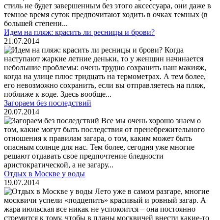
стиль не будет завершенным без этого аксессуара, они даже в
темное время суток предпочитают ходить в очках темных (в
большей степени...
Идем на пляж: красить ли ресницы и брови?
21.07.2014
Когда
наступают жаркие летние деньки, то у женщин начинается
небольшие проблемы: очень трудно сохранить наш макияж,
когда на улице плюс тридцать на термометрах. А тем более,
его невозможно сохранить, если вы отправляетесь на пляж,
поближе к воде. Здесь вообще...
Загораем без последствий
20.07.2014
Все мы очень хорошо знаем о
том, какие могут быть последствия от пренебрежительного
отношения к правилам загара, о том, каким может быть
опасным солнце для нас. Тем более, сегодня уже многие
решают отдавать свое предпочтение бледности
аристократической, а не загару...
Отдых в Москве у воды
19.07.2014
Лето уже в самом разгаре, многие
москвичи успели «подцепить» красивый и ровный загар. А
жара июльская все никак не успокоится – она постоянно
стремится к тому, чтобы в планы москвичей внести какие-то